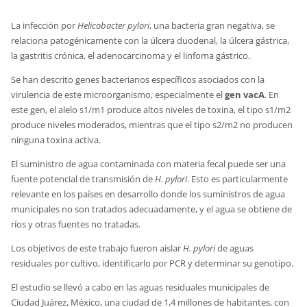
La infección por
Helicobacter pylori
, una bacteria gran negativa, se
relaciona patogénicamente con la úlcera duodenal, la úlcera gástrica,
la gastritis crónica, el adenocarcinoma y el linfoma gástrico.
Se han descrito genes bacterianos específicos asociados con la
virulencia de este microorganismo, especialmente el
gen vacA
. En
este gen, el alelo s1/m1 produce altos niveles de toxina, el tipo s1/m2
produce niveles moderados, mientras que el tipo s2/m2 no producen
ninguna toxina activa.
El suministro de agua contaminada con materia fecal puede ser una
fuente potencial de transmisión de
H. pylori
. Esto es particularmente
relevante en los países en desarrollo donde los suministros de agua
municipales no son tratados adecuadamente, y el agua se obtiene de
ríos y otras fuentes no tratadas.
Los objetivos de este trabajo fueron aislar
H. pylori
de aguas
residuales por cultivo, identificarlo por PCR y determinar su genotipo.
El estudio se llevó a cabo en las aguas residuales municipales de
Ciudad Juárez, México, una ciudad de 1,4 millones de habitantes, con