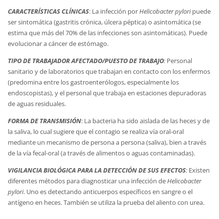
CARACTERÍSTICAS CLÍNICAS
: La infección por
Helicobacter pylori
puede
ser sintomática (gastritis crónica, úlcera péptica) o asintomática (se
estima que más del 70% de las infecciones son asintomáticas). Puede
evolucionar a cáncer de estómago.
TIPO DE TRABAJADOR AFECTADO/PUESTO DE TRABAJO
:
Personal
sanitario y de laboratorios que trabajan en contacto con los enfermos
(predomina entre los gastroenterólogos, especialmente los
endoscopistas), y el personal que trabaja en estaciones depuradoras
de aguas residuales.
FORMA DE TRANSMISIÓN
: La bacteria ha sido aislada de las heces y de
la saliva, lo cual sugiere que el contagio se realiza vía oral-oral
mediante un mecanismo de persona a persona (saliva), bien a través
de la vía fecal-oral (a través de alimentos o aguas contaminadas).
VIGILANCIA BIOLÓGICA PARA LA DETECCIÓN DE SUS EFECTOS
:
Existen
diferentes métodos para diagnosticar una infección de
Helicobacter
pylori
. Uno es detectando anticuerpos específicos en sangre o el
antígeno en heces. También se utiliza la prueba del aliento con urea.