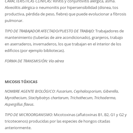
CARACTERÍSTICAS CLÍNICAS:
Rinitis y conjuntivitis alérgica, asma.
Alveolitis alérgica o neumonitis por hipersensibilidad (disnea, tos
productiva, pérdida de peso, fiebre) que puede evolucionar a fibrosis
pulmonar.
TIPO DE TRABAJADOR AFECTADO/PUESTO DE TRABAJO:
Trabajadores de
mantenimiento (tuberías de aire acondicionado), granjeros, trabajo
en aserraderos, invernaderos, los que trabajan en el interior de los
edificios (por ejemplo bibliotecas).
FORMA DE TRANSMISIÓN
: Vía aérea
MICOSIS TÓXICAS
NOMBRE AGENTE BIOLÓGICO
:
Fusarium
,
Cephalosporium
,
Giberella
,
Myrothecium
,
Stachybotrys chartarum
,
Trichothecum
,
Trichoderma
,
Aspergillus flavus.
TIPO DE MICROORGANISMO
: Micotoxinas (aflatoxinas B1, B2, G1 y G2 y
tricotecenos) producidas por las especies de hongos citadas
anteriormente.